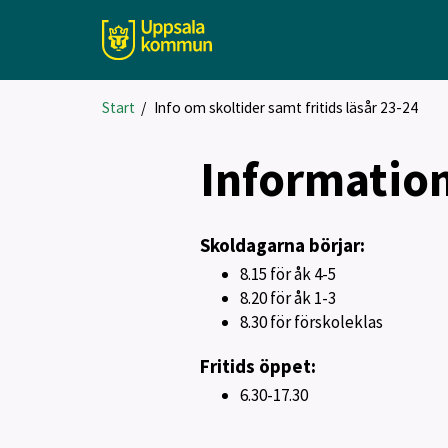
Start
/
Info om skoltider samt fritids läsår 23-24
Information
Skoldagarna börjar:
8.15 för åk 4-5
8.20 för åk 1-3
8.30 för förskoleklas
Fritids öppet:
6.30-17.30