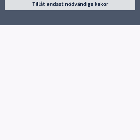
Tillåt endast nödvändiga kakor
Start
Verksamheter & egna sidor
Om skolan
Kontakt
Media
Snabblänkar
Uppsala kommun
Skolverket
Kontakt
Lindbackens skola
018-727 78 12
Fler kontaktvägar