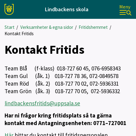
Meny
Lindbackens skola
Start
/
Verksamheter & egna sidor
/
Fritidshemmet
/
Kontakt Fritids
Kontakt Fritids
Team Blå (f-klass) 018-727 60 45, 076-6958343
Team Gul (åk. 1) 018-727 78 36, 072-0849578
Team Röd (åk. 2) 018-727 70 02, 072-5936331
Team Grön (åk. 3) 018-727 70 05, 072-5936332
lindbackensfritids@uppsala.se
Har ni frågor kring fritidsplats så ta gärna
kontakt med Antagningsenheten: 0771–727001
Här
hittar du kontakt till fritidspersonalen.