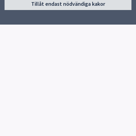
Tillåt endast nödvändiga kakor
Start
Verksamheter & egna sidor
Om skolan
Kontakt
Media
Snabblänkar
Uppsala kommun
Skolverket
Kontakt
Lindbackens skola
018-727 78 12
Fler kontaktvägar